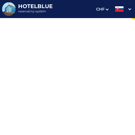
HOTELBLUE
CHF
rezervačný systém
1. Výber pobytu
2. Doplnkové služby
3. Vaše údaje
Dátum príchodu
Dátum odchodu
Prosím vyberte
Prosím vyberte
Najvýhodnejšie ceny priamo
na webe