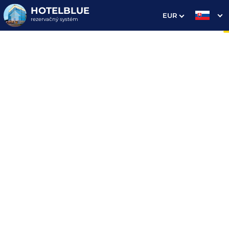
HOTELBLUE
EUR
rezervačný systém
1. Výber pobytu
2. Doplnkové služby
3. Vaše údaje
Dátum príchodu
Dátum odchodu
Prosím vyberte
Prosím vyberte
Najvýhodnejšie ceny priamo
na webe